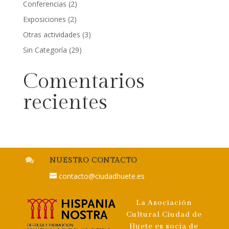
Conferencias
(2)
Exposiciones
(2)
Otras actividades
(3)
Sin Categoría
(29)
Comentarios
recientes

NUESTRO CONTACTO
contacto@ciudadhuete.es
La Asociación
Cultural Ciudad de
Huete es socia de