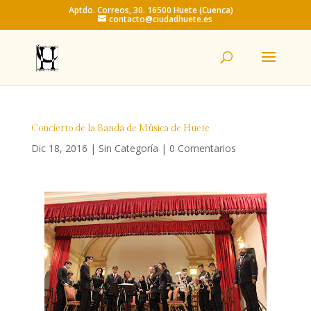
Aptdo. Correos, 30. 16500 Huete (Cuenca)
contacto@ciudadhuete.es
Concierto de la Banda de Música de Huete
Dic 18, 2016
|
Sin Categoría
|
0 Comentarios