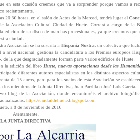
que en esta ocasión creemos que va a sorprender porque vamos a rec
ico recientemente.
las 20:30 horas, en el salón de Actos de la Merced, tendrá lugar el
Conc
de la Asociación Cultural Ciudad de Huete. Correrá a cargo de la 
a edición de su disco de marchas procesionales, ya que creemos que 
stra ciudad.
ra Asociación se ha suscrito a
Hispania Nostra
, un colectivo que luch
l a nivel nacional, gestiona la candidatura a los Premios europeos His
o, de la que desgraciadamente forman parte varios edificios de Huete.
n la edición del libro
Huete, nuevas aportaciones desde las Humanid
ticipado diferentes autores especialistas en los distintos aspectos cultu
 venta de 15 euros, pero para los socios de esta Asociación se establece
 a los miembros de la Junta Directiva, Juan Parrilla o José Luis García
.
vo blog de la Asociación, donde encontraréis el archivo fotográfi
 actualizadas.
https://ciudaddehuete.blogs
pot.com
uete, a 8 de noviembre de 2016
Atentamente,
L
A JUNTA DIRECTIVA