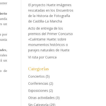
orrer
El proyecto Huete imágenes
rescatadas en los Encuentros
ierto
de la Historia de Fotografía
Banda
de Castilla-La Mancha
es un
Acto de entrega de los
premios del Primer Concurso
a por
«Cuéntame Huete: sobre
pania
monumentos históricos o
parajes naturales de Huete
ades
,
rales
VI ruta por Cuenca
rá un
Categorías
co de
Conciertos
(5)
Conferencias
(2)
Exposiciones
(2)
Otras actividades
(3)
Sin Categoría
(29)