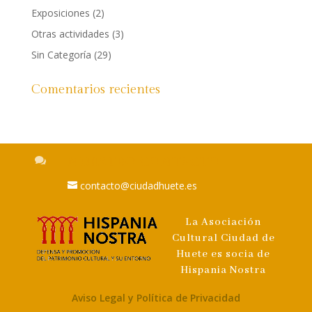
Exposiciones
(2)
Otras actividades
(3)
Sin Categoría
(29)
Comentarios recientes

NUESTRO CONTACTO
contacto@ciudadhuete.es
La Asociación
Cultural Ciudad de
Huete es socia de
Hispania Nostra
Aviso Legal y Política de Privacidad