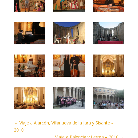
←
Viaje a Alarcón, Villanueva de la Jara y Sisante –
2010
Viaje a Palencia y Lerma – 2010
→