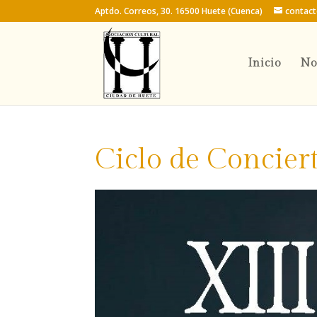
Aptdo. Correos, 30. 16500 Huete (Cuenca)
contac
Inicio
No
Ciclo de Concier