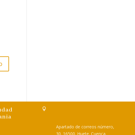
iudad

APARTADO DE
ania
CORREOS
Apartado de correos número,
30. 16500. Huete. Cuenca.