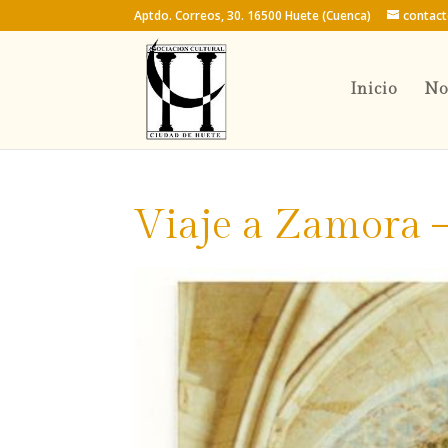
Aptdo. Correos, 30. 16500 Huete (Cuenca)
contac
Inicio
No
Viaje a Zamora 